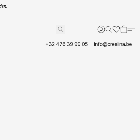
den.
+32 476 39 99 05
info@crealina.be