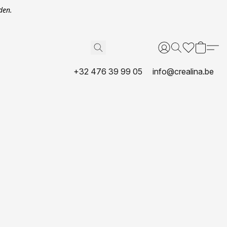
den.
+32 476 39 99 05
info@crealina.be