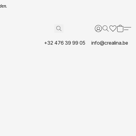
den.
+32 476 39 99 05
info@crealina.be