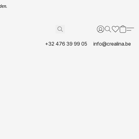
den.
+32 476 39 99 05
info@crealina.be