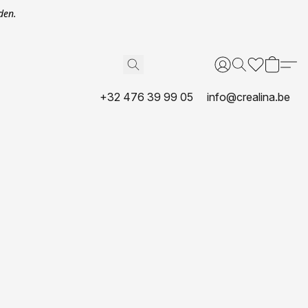
den.
+32 476 39 99 05
info@crealina.be