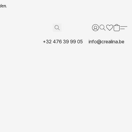
den.
+32 476 39 99 05
info@crealina.be