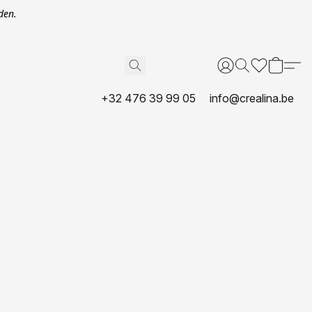
den.
+32 476 39 99 05
info@crealina.be