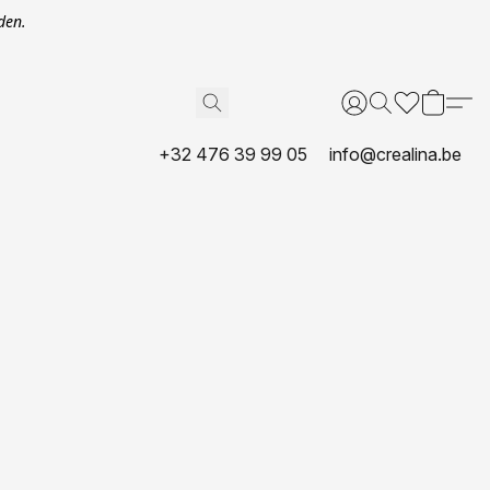
den.
+32 476 39 99 05
info@crealina.be