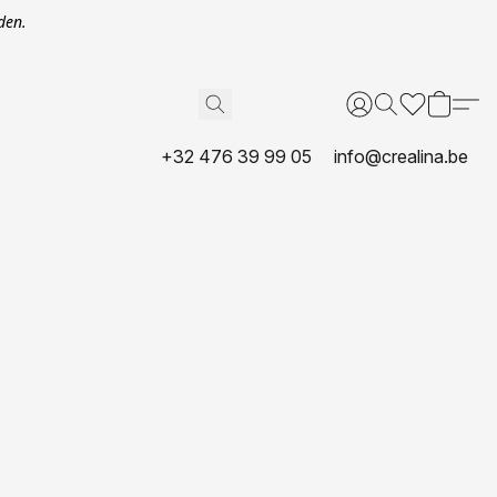
den.
+32 476 39 99 05
info@crealina.be