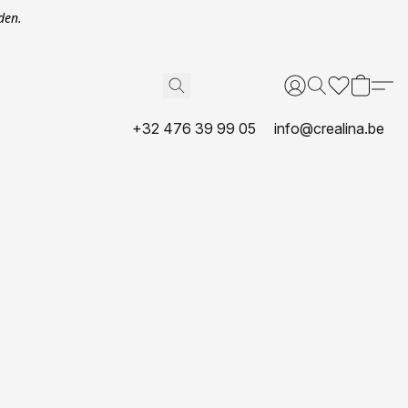
den.
+32 476 39 99 05
info@crealina.be