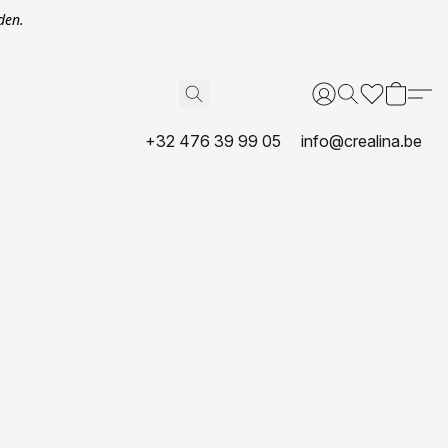
den.
+32 476 39 99 05
info@crealina.be