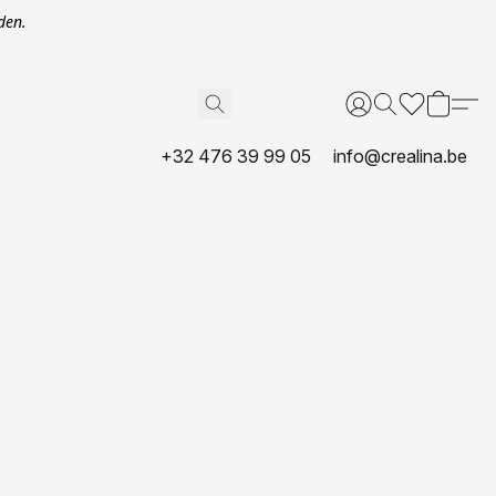
den.
+32 476 39 99 05
info@crealina.be