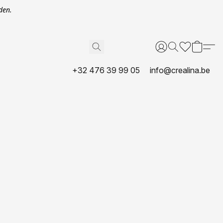
den.
+32 476 39 99 05
info@crealina.be