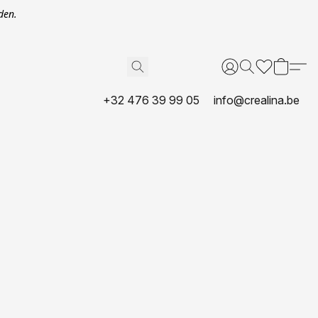
den.
+32 476 39 99 05
info@crealina.be