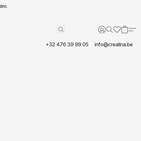
den.
+32 476 39 99 05
info@crealina.be