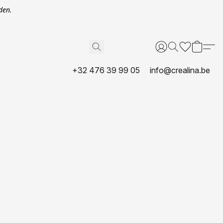
den.
+32 476 39 99 05
info@crealina.be