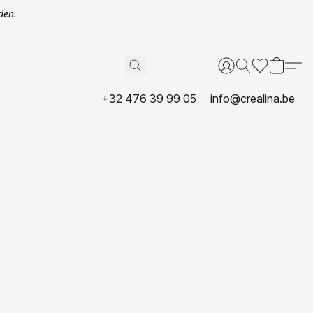
den.
+32 476 39 99 05
info@crealina.be