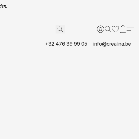
den.
+32 476 39 99 05
info@crealina.be