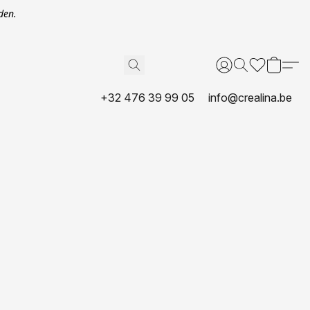
den.
+32 476 39 99 05
info@crealina.be